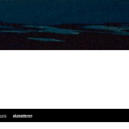
rung
.
akzeptieren